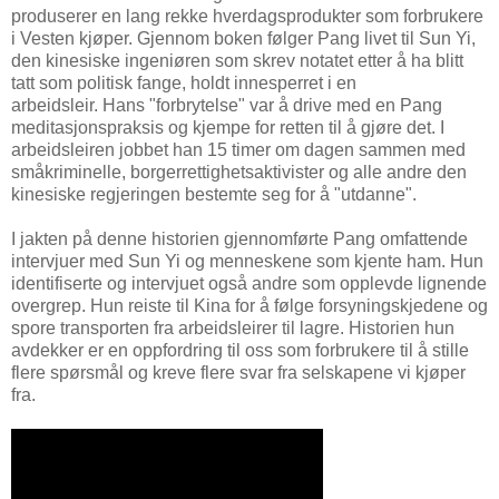
produserer en lang rekke hverdagsprodukter som forbrukere
i Vesten kjøper. Gjennom boken følger Pang livet til Sun Yi,
den kinesiske ingeniøren som skrev notatet etter å ha blitt
tatt som politisk fange, holdt innesperret i en
arbeidsleir. Hans "forbrytelse" var å drive med en Pang
meditasjonspraksis og kjempe for retten til å gjøre det. I
arbeidsleiren jobbet han 15 timer om dagen sammen med
småkriminelle, borgerrettighetsaktivister og alle andre den
kinesiske regjeringen bestemte seg for å "utdanne".
I jakten på denne historien gjennomførte Pang omfattende
intervjuer med Sun Yi og menneskene som kjente ham. Hun
identifiserte og intervjuet også andre som opplevde lignende
overgrep. Hun reiste til Kina for å følge forsyningskjedene og
spore transporten fra arbeidsleirer til lagre. Historien hun
avdekker er en oppfordring til oss som forbrukere til å stille
flere spørsmål og kreve flere svar fra selskapene vi kjøper
fra.