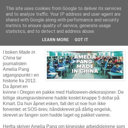
This site uses cookies from Google to deliver its services
Arkitektur & Miljøteknologi
and to analyze traffic. Your IP address and user-agent are
shared with Google along with performance and security
metrics to ensure quality of service, generate usage
statistics, and to detect and address abuse.
02 april 2021
Made in China
LEARN MORE
GOT IT
I boken
Made in
China
tar
journalisten
Amelia Pang
utgangspunkt i en
historie fra 2012.
Da åpnet en
kvinne i Oregon en pakke med Halloween-dekorasjoner. De
billige skumgravsteinene hadde kostet knappe 5 dollar på
Kmart. Da hun åpnet esken, falt det ut noe hun ikke
forventet: et SOS-brev, håndskrevet på dårlig engelsk,
skrevet av fangen som hadde laget og pakket varene.
Herfra skriver Amelia Pang om kinesiske arbeidsleirene som